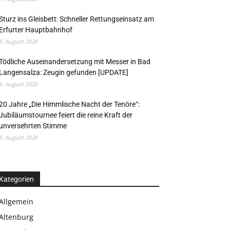
Sturz ins Gleisbett: Schneller Rettungseinsatz am
Erfurter Hauptbahnhof
6. August 2026
Tödliche Auseinandersetzung mit Messer in Bad
Langensalza: Zeugin gefunden [UPDATE]
6. August 2026
20 Jahre „Die Himmlische Nacht der Tenöre“:
Jubiläumstournee feiert die reine Kraft der
unversehrten Stimme
6. August 2026
Kategorien
Allgemein
Altenburg