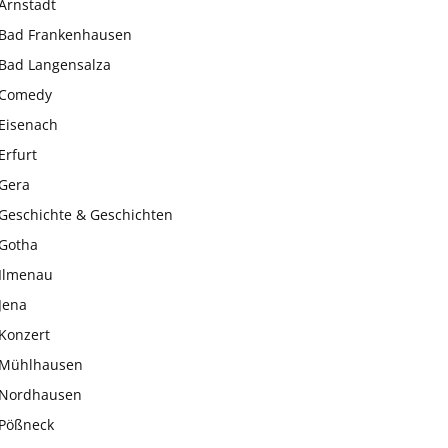
Arnstadt
Bad Frankenhausen
Bad Langensalza
Comedy
Eisenach
Erfurt
Gera
Geschichte & Geschichten
Gotha
Ilmenau
Jena
Konzert
Mühlhausen
Nordhausen
Pößneck