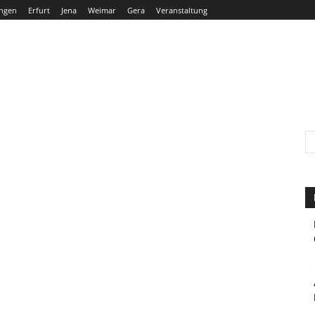
ngen
Erfurt
Jena
Weimar
Gera
Veranstaltung
THÜRINGEN
ERFURT
JENA
WEIMAR
GERA