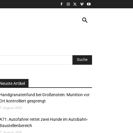
VERANSTALTUNG
MORE
Neuste Artikel
Handgranatenfund bei Großenstein: Munition vor
Ort kontrolliert gesprengt
7. August 2026
A71: Autofahrer rettet zwei Hunde im Autobahn-
Baustellenbereich
7. August 2026