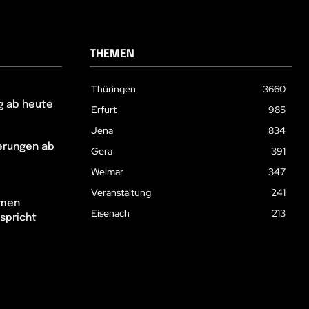
THEMEN
Thüringen
3660
g ab heute
Erfurt
985
Jena
834
erungen ab
Gera
391
Weimar
347
Veranstaltung
241
hmen
Eisenach
213
spricht