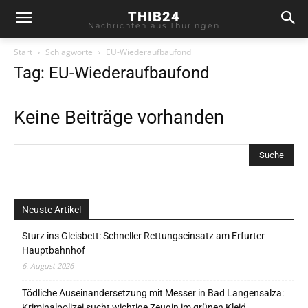
THIB24
Nachrichten aus Thüringen
Start
Schlagworte
EU-Wiederaufbaufond
Tag: EU-Wiederaufbaufond
Keine Beiträge vorhanden
Neuste Artikel
Sturz ins Gleisbett: Schneller Rettungseinsatz am Erfurter
Hauptbahnhof
6. August 2026
Tödliche Auseinandersetzung mit Messer in Bad Langensalza:
Kriminalpolizei sucht wichtige Zeugin im grünen Kleid