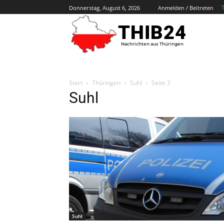
Donnerstag, August 6, 2026
Anmelden / Beitreten
THIB24
Nachrichten aus Thüringen
Start
Thüringen
Suhl
Seite 3
Suhl
Suhl