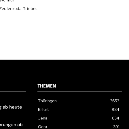
Zeulenroda-Triebes
THEMEN
Thüringen
3653
g ab heute
Erfurt
984
Jena
834
erungen ab
Gera
391