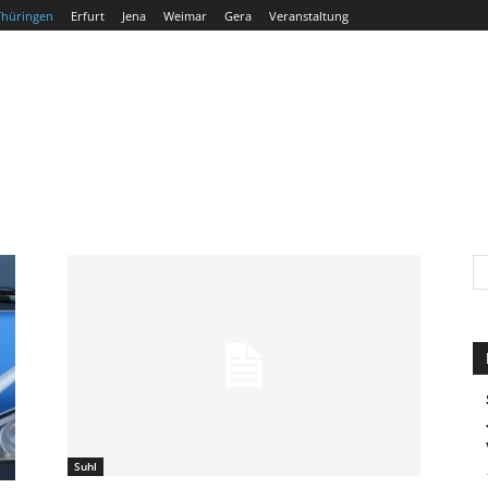
Thüringen
Erfurt
Jena
Weimar
Gera
Veranstaltung
THÜRINGEN
ERFURT
JENA
WEIMAR
GERA
Suhl