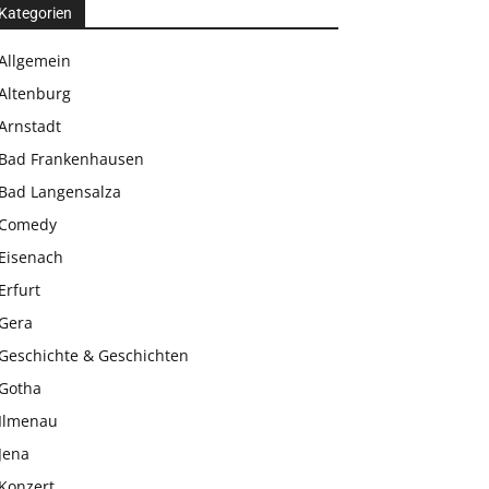
Kategorien
Allgemein
Altenburg
Arnstadt
Bad Frankenhausen
Bad Langensalza
Comedy
Eisenach
Erfurt
Gera
Geschichte & Geschichten
Gotha
Ilmenau
Jena
Konzert