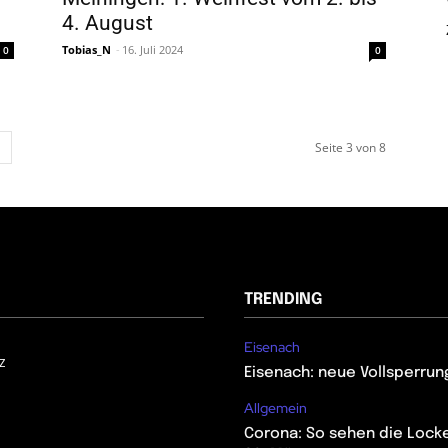
4. August
Tobias_N
-
16. Juli 2024
0
0
Seite 3 von 8
TRENDING
Eisenach
z
Eisenach: neue Vollsperrun
Allgemein
Corona: So sehen die Lock