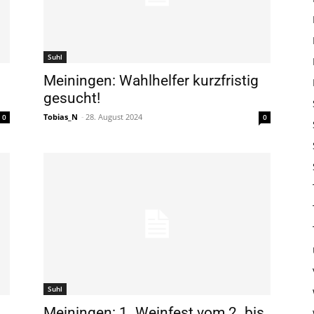
Suhl
Meiningen: Wahlhelfer kurzfristig
gesucht!
Tobias_N
-
28. August 2024
0
0
Suhl
Meiningen: 1. Weinfest vom 2. bis