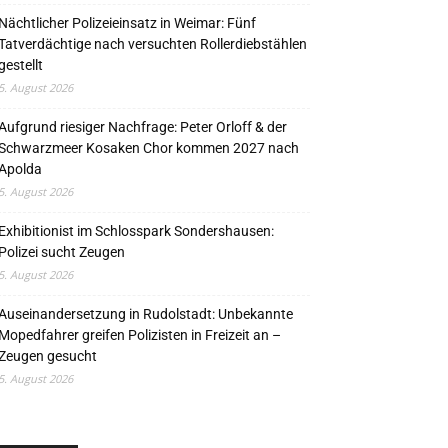
Nächtlicher Polizeieinsatz in Weimar: Fünf
Tatverdächtige nach versuchten Rollerdiebstählen
gestellt
5. August 2026
Aufgrund riesiger Nachfrage: Peter Orloff & der
Schwarzmeer Kosaken Chor kommen 2027 nach
Apolda
5. August 2026
Exhibitionist im Schlosspark Sondershausen:
Polizei sucht Zeugen
5. August 2026
Auseinandersetzung in Rudolstadt: Unbekannte
Mopedfahrer greifen Polizisten in Freizeit an –
Zeugen gesucht
5. August 2026