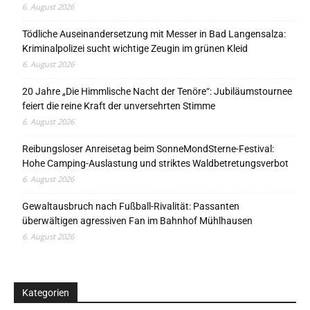
6. August 2026
Tödliche Auseinandersetzung mit Messer in Bad Langensalza:
Kriminalpolizei sucht wichtige Zeugin im grünen Kleid
6. August 2026
20 Jahre „Die Himmlische Nacht der Tenöre“: Jubiläumstournee
feiert die reine Kraft der unversehrten Stimme
6. August 2026
Reibungsloser Anreisetag beim SonneMondSterne-Festival:
Hohe Camping-Auslastung und striktes Waldbetretungsverbot
6. August 2026
Gewaltausbruch nach Fußball-Rivalität: Passanten
überwältigen agressiven Fan im Bahnhof Mühlhausen
6. August 2026
Kategorien