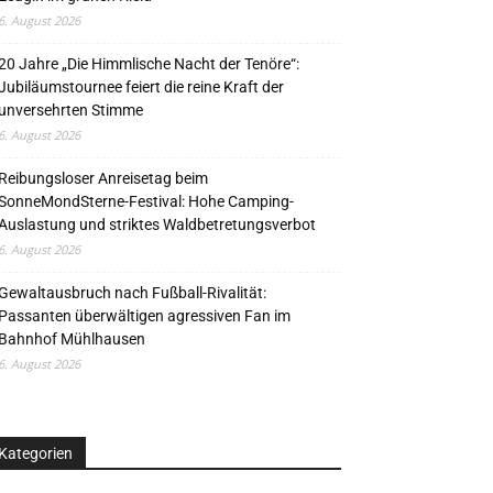
6. August 2026
20 Jahre „Die Himmlische Nacht der Tenöre“:
Jubiläumstournee feiert die reine Kraft der
unversehrten Stimme
6. August 2026
Reibungsloser Anreisetag beim
SonneMondSterne-Festival: Hohe Camping-
Auslastung und striktes Waldbetretungsverbot
6. August 2026
Gewaltausbruch nach Fußball-Rivalität:
Passanten überwältigen agressiven Fan im
Bahnhof Mühlhausen
6. August 2026
Kategorien