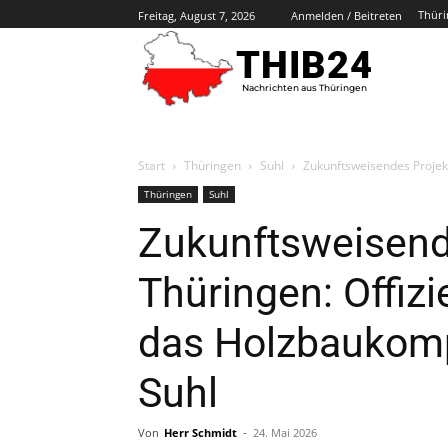
Thüri
Freitag, August 7, 2026
Anmelden / Beitreten
THIB24
Nachrichten aus Thüringen
Start
Thüringen
Suhl
Zukunftsweisendes Projekt
Thüringen
Suhl
Zukunftsweisende
Thüringen: Offizi
das Holzbaukom
Suhl
Von
Herr Schmidt
-
24. Mai 2026