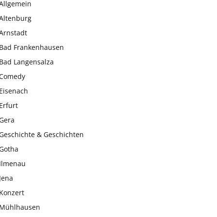
Allgemein
Altenburg
Arnstadt
Bad Frankenhausen
Bad Langensalza
Comedy
Eisenach
Erfurt
Gera
Geschichte & Geschichten
Gotha
Ilmenau
Jena
Konzert
Mühlhausen