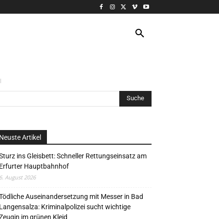
VERANSTALTUNG
MORE
l
Neuste Artikel
Sturz ins Gleisbett: Schneller Rettungseinsatz am
Erfurter Hauptbahnhof
6. August 2026
Tödliche Auseinandersetzung mit Messer in Bad
Langensalza: Kriminalpolizei sucht wichtige
Zeugin im grünen Kleid