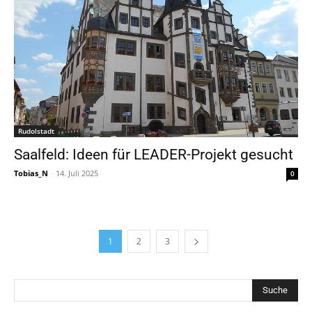
Rudolstadt
Saalfeld: Ideen für LEADER-Projekt gesucht
Tobias_N
-
14. Juli 2025
0
1
2
3