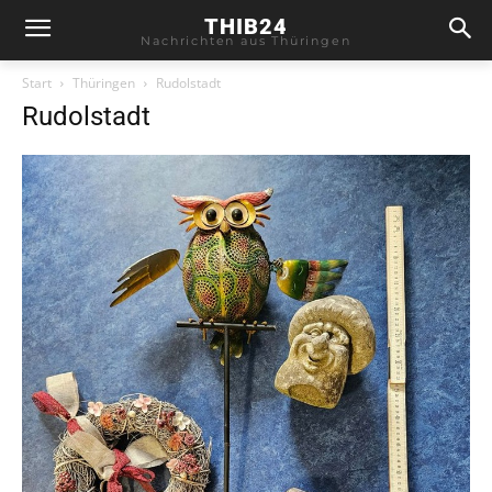
THIB24
Nachrichten aus Thüringen
Start
Thüringen
Rudolstadt
Rudolstadt