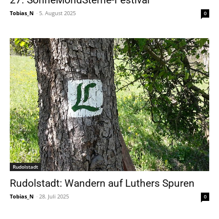
Tobias_N
-
5. August 2025
0
Rudolstadt
Rudolstadt: Wandern auf Luthers Spuren
Tobias_N
-
28. Juli 2025
0