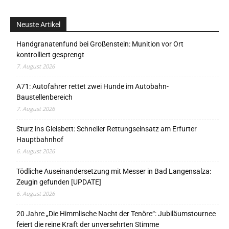
Neuste Artikel
Handgranatenfund bei Großenstein: Munition vor Ort
kontrolliert gesprengt
7. August 2026
A71: Autofahrer rettet zwei Hunde im Autobahn-
Baustellenbereich
7. August 2026
Sturz ins Gleisbett: Schneller Rettungseinsatz am Erfurter
Hauptbahnhof
6. August 2026
Tödliche Auseinandersetzung mit Messer in Bad Langensalza:
Zeugin gefunden [UPDATE]
6. August 2026
20 Jahre „Die Himmlische Nacht der Tenöre“: Jubiläumstournee
feiert die reine Kraft der unversehrten Stimme