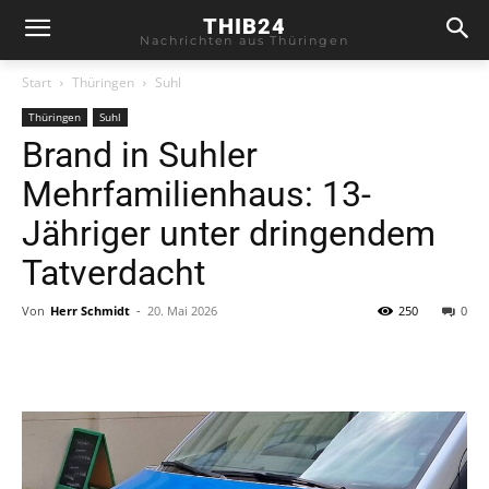
THIB24
Nachrichten aus Thüringen
Start
Thüringen
Suhl
Thüringen
Suhl
Brand in Suhler
Mehrfamilienhaus: 13-
Jähriger unter dringendem
Tatverdacht
Von
Herr Schmidt
-
20. Mai 2026
250
0