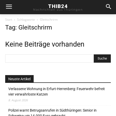
THIB24
Nachrichten aus Thüringen
Start
Schlagworte
Gleitschrirm
Tag: Gleitschrirm
Keine Beiträge vorhanden
Neuste Artikel
Verlassene Wohnung in Erfurt-Herrenberg: Feuerwehr befreit
vier verwahrloste Katzen
8. August 2026
Polizei warnt Betrugsanrufen in Südthüringen: Senior in
Schweina um 14.000 Euro gebracht