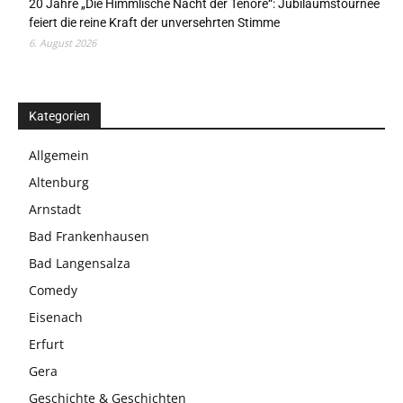
20 Jahre „Die Himmlische Nacht der Tenöre“: Jubiläumstournee
feiert die reine Kraft der unversehrten Stimme
6. August 2026
Kategorien
Allgemein
Altenburg
Arnstadt
Bad Frankenhausen
Bad Langensalza
Comedy
Eisenach
Erfurt
Gera
Geschichte & Geschichten