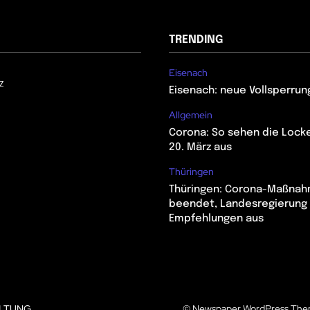
TRENDING
Eisenach
z
Eisenach: neue Vollsperrun
Allgemein
Corona: So sehen die Lock
20. März aus
Thüringen
Thüringen: Corona-Maßna
beendet, Landesregierung 
Empfehlungen aus
LTUNG
© Newspaper WordPress The