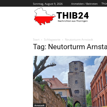
Thü
Sonntag, August 9, 2026
Anmelden / Beitreten
THIB24
Nachrichten aus Thüringen
Start
Schlagworte
Neutorturm Arnstadt
Tag: Neutorturm Arnst
Arnstadt