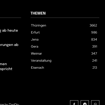
THEMEN
Thüringen
3662
g ab heute
Erfurt
986
Jena
834
erungen ab
Gera
391
Weimar
347
Veranstaltung
241
hmen
Eisenach
213
spricht
me by TagDiv