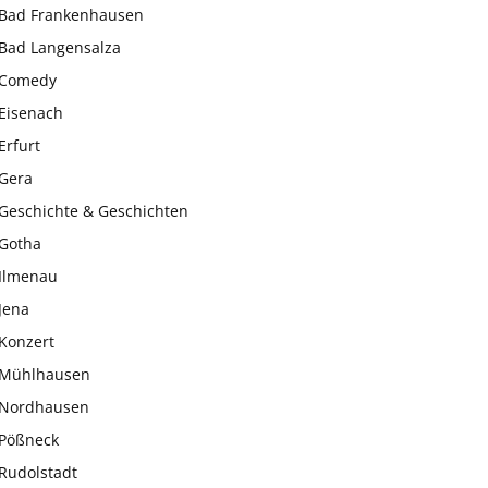
Bad Frankenhausen
Bad Langensalza
Comedy
Eisenach
Erfurt
Gera
Geschichte & Geschichten
Gotha
Ilmenau
Jena
Konzert
Mühlhausen
Nordhausen
Pößneck
Rudolstadt