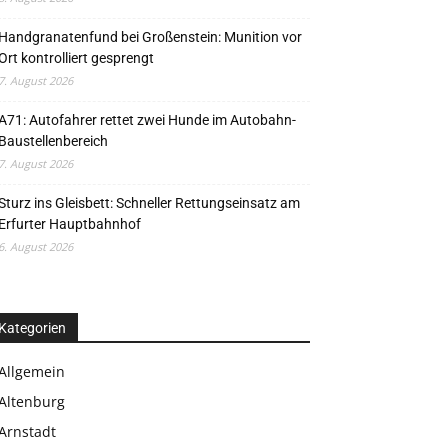
Handgranatenfund bei Großenstein: Munition vor
Ort kontrolliert gesprengt
7. August 2026
A71: Autofahrer rettet zwei Hunde im Autobahn-
Baustellenbereich
7. August 2026
Sturz ins Gleisbett: Schneller Rettungseinsatz am
Erfurter Hauptbahnhof
6. August 2026
Kategorien
Allgemein
Altenburg
Arnstadt