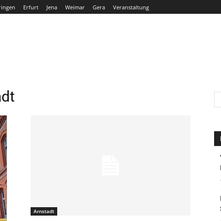
ringen
Erfurt
Jena
Weimar
Gera
Veranstaltung
THÜRINGEN
ERFURT
JENA
WEIMAR
GERA
adt
Arnstadt