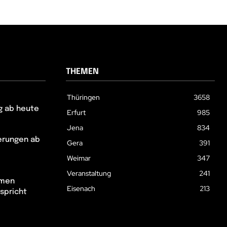
THEMEN
Thüringen
3658
g ab heute
Erfurt
985
Jena
834
erungen ab
Gera
391
Weimar
347
Veranstaltung
241
hmen
Eisenach
213
spricht