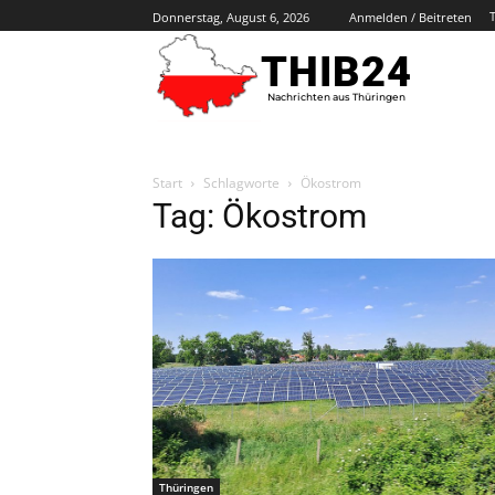
Donnerstag, August 6, 2026
Anmelden / Beitreten
THIB24
Nachrichten aus Thüringen
Start
Schlagworte
Ökostrom
Tag: Ökostrom
Thüringen