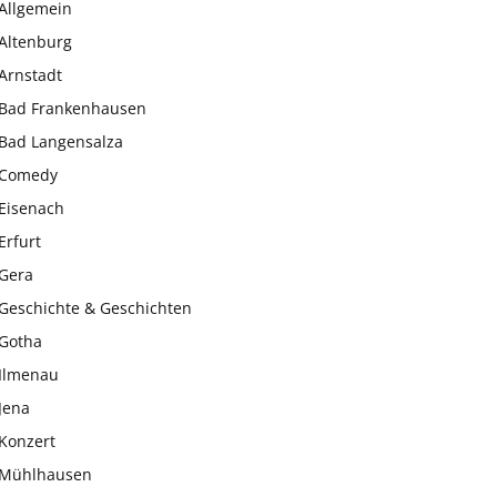
Allgemein
Altenburg
Arnstadt
Bad Frankenhausen
Bad Langensalza
Comedy
Eisenach
Erfurt
Gera
Geschichte & Geschichten
Gotha
Ilmenau
Jena
Konzert
Mühlhausen