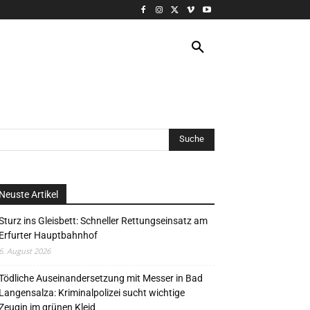
VERANSTALTUNG
MORE
Neuste Artikel
Sturz ins Gleisbett: Schneller Rettungseinsatz am
Erfurter Hauptbahnhof
6. August 2026
Tödliche Auseinandersetzung mit Messer in Bad
Langensalza: Kriminalpolizei sucht wichtige
Zeugin im grünen Kleid