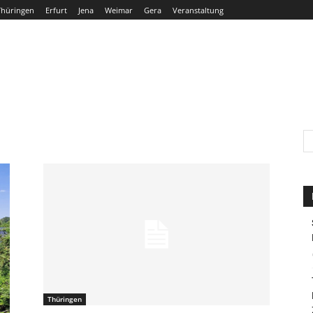
Thüringen
Erfurt
Jena
Weimar
Gera
Veranstaltung
THÜRINGEN
ERFURT
JENA
WEIMAR
GERA
Thüringen