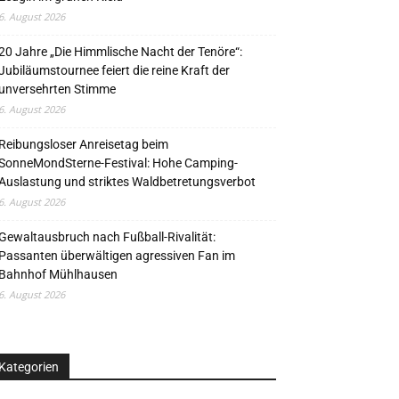
6. August 2026
20 Jahre „Die Himmlische Nacht der Tenöre“:
Jubiläumstournee feiert die reine Kraft der
unversehrten Stimme
6. August 2026
Reibungsloser Anreisetag beim
SonneMondSterne-Festival: Hohe Camping-
Auslastung und striktes Waldbetretungsverbot
6. August 2026
Gewaltausbruch nach Fußball-Rivalität:
Passanten überwältigen agressiven Fan im
Bahnhof Mühlhausen
6. August 2026
Kategorien