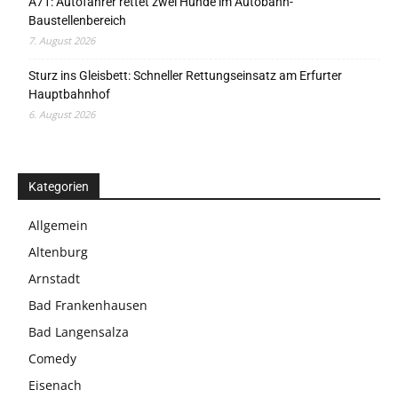
A71: Autofahrer rettet zwei Hunde im Autobahn-
Baustellenbereich
7. August 2026
Sturz ins Gleisbett: Schneller Rettungseinsatz am Erfurter
Hauptbahnhof
6. August 2026
Kategorien
Allgemein
Altenburg
Arnstadt
Bad Frankenhausen
Bad Langensalza
Comedy
Eisenach