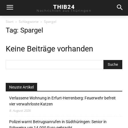
THIB24
Nachrichten aus Thüringen
Start
Schlagworte
Spargel
Tag: Spargel
Keine Beiträge vorhanden
Neuste Artikel
Verlassene Wohnung in Erfurt-Herrenberg: Feuerwehr befreit
vier verwahrloste Katzen
8. August 2026
Polizei warnt Betrugsanrufen in Südthüringen: Senior in
Schweina um 14.000 Euro gebracht