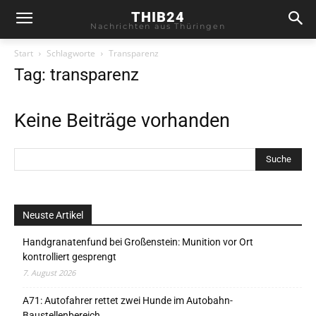
THIB24
Nachrichten aus Thüringen
Start
Schlagworte
Transparenz
Tag: transparenz
Keine Beiträge vorhanden
Neuste Artikel
Handgranatenfund bei Großenstein: Munition vor Ort
kontrolliert gesprengt
7. August 2026
A71: Autofahrer rettet zwei Hunde im Autobahn-
Baustellenbereich