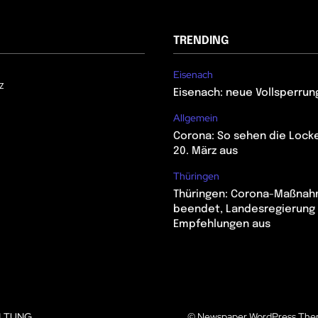
TRENDING
Eisenach
z
Eisenach: neue Vollsperrun
Allgemein
Corona: So sehen die Lock
20. März aus
Thüringen
Thüringen: Corona-Maßna
beendet, Landesregierung 
Empfehlungen aus
LTUNG
© Newspaper WordPress The