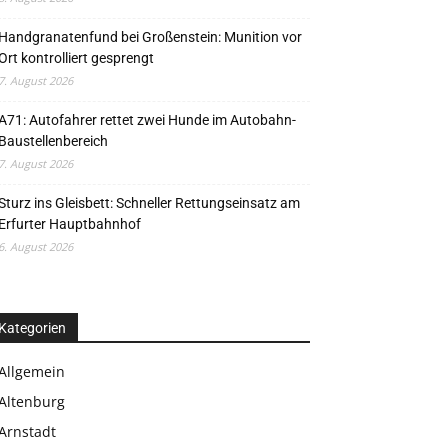
Handgranatenfund bei Großenstein: Munition vor
Ort kontrolliert gesprengt
7. August 2026
A71: Autofahrer rettet zwei Hunde im Autobahn-
Baustellenbereich
7. August 2026
Sturz ins Gleisbett: Schneller Rettungseinsatz am
Erfurter Hauptbahnhof
6. August 2026
Kategorien
Allgemein
Altenburg
Arnstadt