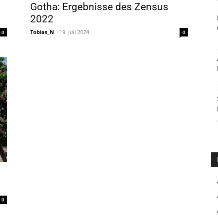
Gotha: Ergebnisse des Zensus
2022
Tobias_N
-
19. Juli 2024
0
0
0