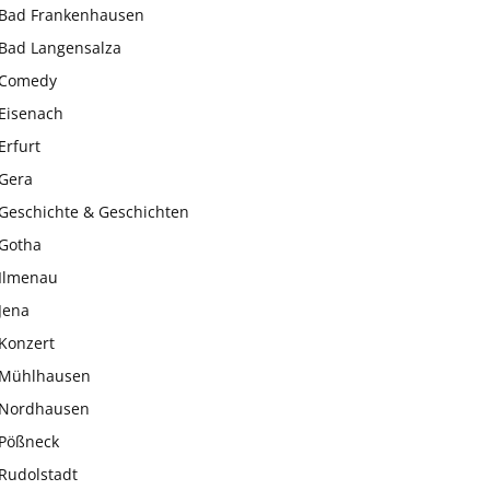
Bad Frankenhausen
Bad Langensalza
Comedy
Eisenach
Erfurt
Gera
Geschichte & Geschichten
Gotha
Ilmenau
Jena
Konzert
Mühlhausen
Nordhausen
Pößneck
Rudolstadt