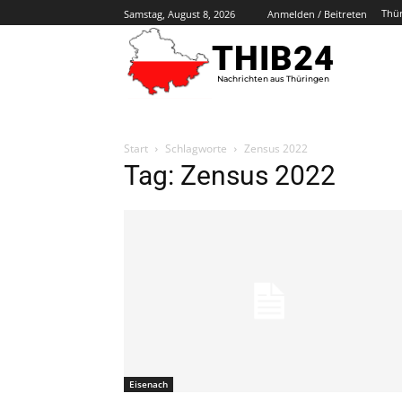
Thü
Samstag, August 8, 2026
Anmelden / Beitreten
THIB24
Nachrichten aus Thüringen
Start
Schlagworte
Zensus 2022
Tag: Zensus 2022
Eisenach