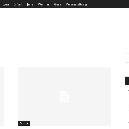
ringen
Erfurt
Jena
Weimar
Gera
Veranstaltung
THÜRINGEN
ERFURT
JENA
WEIMAR
GERA
Gotha