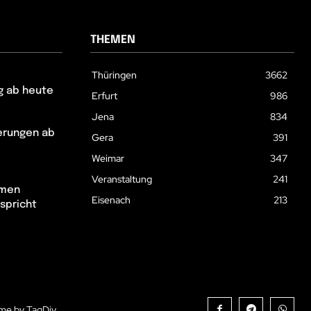
THEMEN
Thüringen
3662
g ab heute
Erfurt
986
Jena
834
erungen ab
Gera
391
Weimar
347
Veranstaltung
241
hmen
Eisenach
213
spricht
me by TagDiv