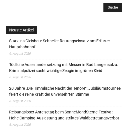
Neuste Artikel
Sturz ins Gleisbett: Schneller Rettungseinsatz am Erfurter
Hauptbahnhof
6. August 2026
Tödliche Auseinandersetzung mit Messer in Bad Langensalza:
Kriminalpolizei sucht wichtige Zeugin im grünen Kleid
6. August 2026
20 Jahre „Die Himmlische Nacht der Tenöre“: Jubiläumstournee
feiert die reine Kraft der unversehrten Stimme
6. August 2026
Reibungsloser Anreisetag beim SonneMondSterne-Festival:
Hohe Camping-Auslastung und striktes Waldbetretungsverbot
6. August 2026