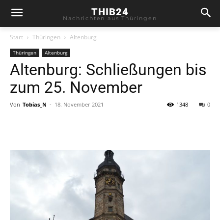
THIB24
Nachrichten aus Thüringen
Start
Thüringen
Altenburg
Thüringen
Altenburg
Altenburg: Schließungen bis
zum 25. November
Von
Tobias_N
-
18. November 2021
1348
0