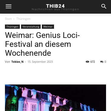
THIB24
Nachrichten aus Thüringen
Start
Thüringen
Thüringen
Veranstaltung
Weimar
Weimar: Genius Loci-
Festival an diesem
Wochenende
Von
Tobias_N
-
15. September 2023
672
0