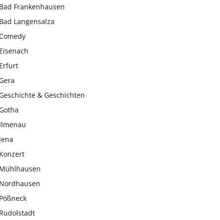
Bad Frankenhausen
Bad Langensalza
Comedy
Eisenach
Erfurt
Gera
Geschichte & Geschichten
Gotha
Ilmenau
Jena
Konzert
Mühlhausen
Nordhausen
Pößneck
Rudolstadt