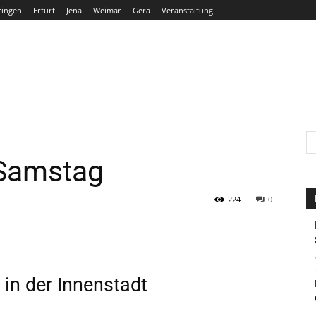
ringen
Erfurt
Jena
Weimar
Gera
Veranstaltung
THÜRINGEN
ERFURT
JENA
WEIMAR
GERA
Samstag
224
0
in der Innenstadt