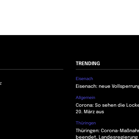
TRENDING
Eisenach
z
Eisenach: neue Vollsperrun
Allgemein
Corona: So sehen die Lock
20. März aus
Thüringen
Thüringen: Corona-Maßna
beendet, Landesregierung 