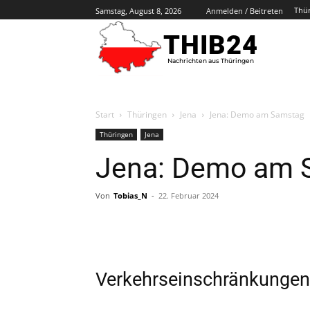
Thü
Samstag, August 8, 2026
Anmelden / Beitreten
THIB24
Nachrichten aus Thüringen
Start
Thüringen
Jena
Jena: Demo am Samstag
Thüringen
Jena
Jena: Demo am 
Von
Tobias_N
-
22. Februar 2024
Verkehrseinschränkungen 