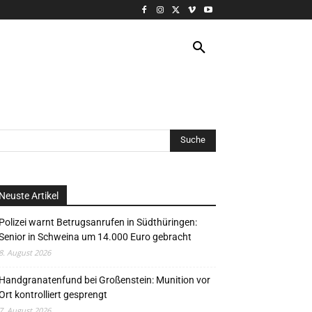
VERANSTALTUNG
MORE
Neuste Artikel
Polizei warnt Betrugsanrufen in Südthüringen:
Senior in Schweina um 14.000 Euro gebracht
8. August 2026
Handgranatenfund bei Großenstein: Munition vor
Ort kontrolliert gesprengt
7. August 2026