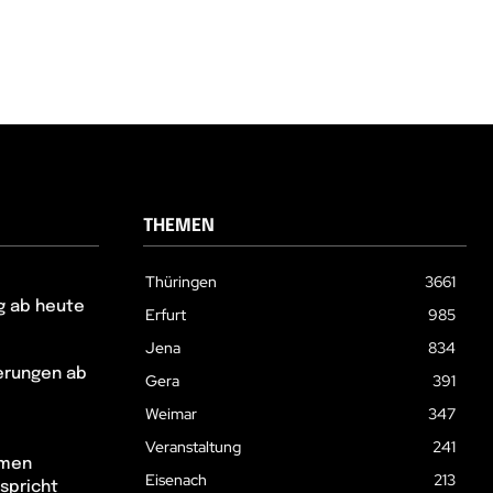
THEMEN
Thüringen
3661
g ab heute
Erfurt
985
Jena
834
erungen ab
Gera
391
Weimar
347
Veranstaltung
241
hmen
Eisenach
213
spricht