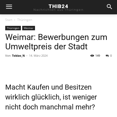
THIB24
Nachrichten aus Thüringen
Start
Thüringen
Thüringen
Weimar
Weimar: Bewerbungen zum
Umweltpreis der Stadt
Von
Tobias_N
-
14. März 2024
149
0
Macht Kaufen und Besitzen
wirklich glücklich, ist weniger
nicht doch manchmal mehr?