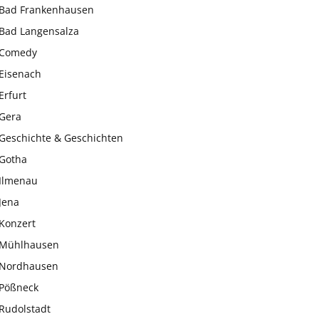
Bad Frankenhausen
Bad Langensalza
Comedy
Eisenach
Erfurt
Gera
Geschichte & Geschichten
Gotha
Ilmenau
Jena
Konzert
Mühlhausen
Nordhausen
Pößneck
Rudolstadt