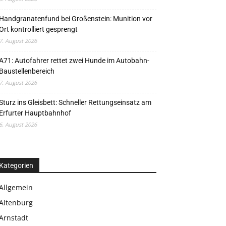
Handgranatenfund bei Großenstein: Munition vor
Ort kontrolliert gesprengt
7. August 2026
A71: Autofahrer rettet zwei Hunde im Autobahn-
Baustellenbereich
7. August 2026
Sturz ins Gleisbett: Schneller Rettungseinsatz am
Erfurter Hauptbahnhof
6. August 2026
Kategorien
Allgemein
Altenburg
Arnstadt