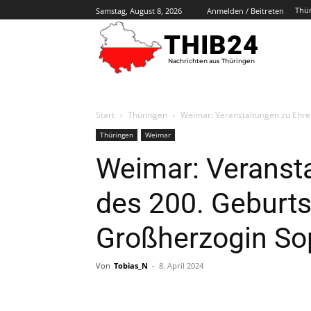
Thü
Samstag, August 8, 2026
Anmelden / Beitreten
THIB24
Nachrichten aus Thüringen
Start
Thüringen
Weimar: Veranstaltungen zu Ehre
Thüringen
Weimar
Weimar: Veranst
des 200. Geburt
Großherzogin So
Von
Tobias_N
-
8. April 2024