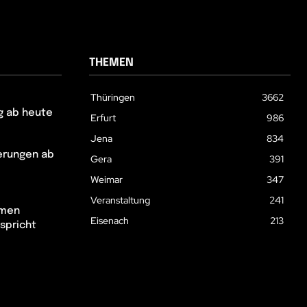
THEMEN
Thüringen
3662
g ab heute
Erfurt
986
Jena
834
erungen ab
Gera
391
Weimar
347
Veranstaltung
241
hmen
Eisenach
213
spricht