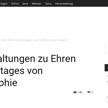
ringen
Erfurt
Jena
Weimar
Gera
Veranstaltung
THÜRINGEN
ERFURT
JENA
WEIMAR
GERA
n des 200. Geburtstages von Großherzogin Sophie
altungen zu Ehren
stages von
phie
145
0