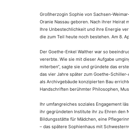
Großherzogin Sophie von Sachsen-Weimar-E
Oranie Nassau geboren. Nach ihrer Heirat 
Ihre Unbestechlichkeit und ihre Energie verh
die zum Teil heute noch bestehen. Am 8. Apr
Der Goethe-Enkel Walther war so beeindruck
vererbte. Wie sie mit dieser Aufgabe umging,
miterben“, sagte sie und gründete das erste
das vier Jahre später zum Goethe-Schiller-A
als Archivgebäude konzipierten Bau errich
Handschriften berühmter Philosophen, Musi
Ihr umfangreiches soziales Engagement läss
ihr gegründeten Institute ihr zu Ehren den
Bildungsstätte für Mädchen, eine Pflegerin
– das spätere Sophienhaus mit Schwesternw