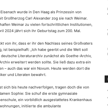
isenach wurde in Den Haag als Prinzessin von
mit Großherzog Carl Alexander zog sie nach Weimar.
alfen Weimar zu vielen fortschrittlichen Institutionen,
il 2024 jährt sich ihr Geburtstag zum 200. Mal.
t von ihr, dass er ihr den Nachlass seines Großvaters
 ist beispielhaft: „Ich habe geerbt und die Welt soll
 deutsche Literaturarchiv zunächst als Goethe-Archiv,
rchiv erweitert werden sollte. Sie ließ dazu extra ein
ten – auch das war ein Novum. Heute werden dort die
ker und Literaten bewahrt.
t sich bis heute nachverfolgen, tragen doch die von
 Namen Sophie: Sie schuf die erste gymnasiale
nenschule, ein vorbildlich ausgestattetes Krankenhaus
ohnungen, initiierte die ambulante