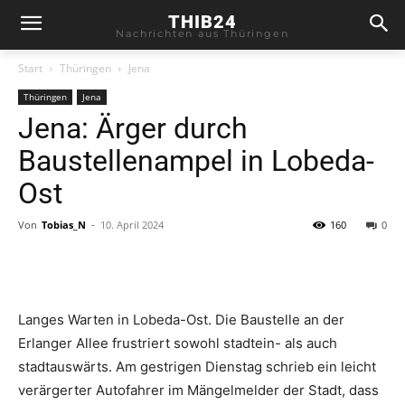
THIB24
Nachrichten aus Thüringen
Start
Thüringen
Jena
Thüringen
Jena
Jena: Ärger durch
Baustellenampel in Lobeda-
Ost
Von
Tobias_N
-
10. April 2024
160
0
Langes Warten in Lobeda-Ost. Die Baustelle an der
Erlanger Allee frustriert sowohl stadtein- als auch
stadtauswärts. Am gestrigen Dienstag schrieb ein leicht
verärgerter Autofahrer im Mängelmelder der Stadt, dass