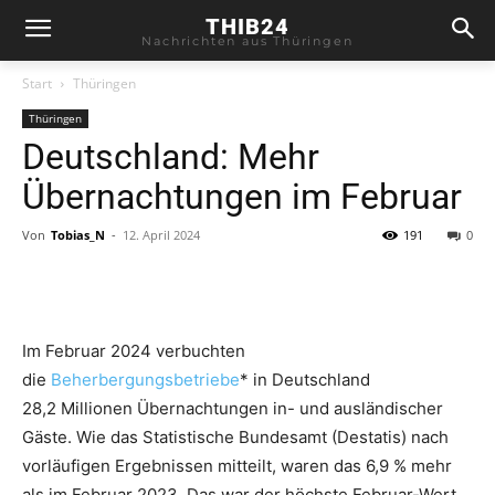
THIB24
Nachrichten aus Thüringen
Start
Thüringen
Thüringen
Deutschland: Mehr
Übernachtungen im Februar
Von
Tobias_N
-
12. April 2024
191
0
Im Februar 2024 verbuchten
die
Beherbergungsbetriebe
* in Deutschland
28,2 Millionen Übernachtungen in- und ausländischer
Gäste. Wie das Statistische Bundesamt (Destatis) nach
vorläufigen Ergebnissen mitteilt, waren das 6,9 % mehr
als im Februar 2023. Das war der höchste Februar-Wert