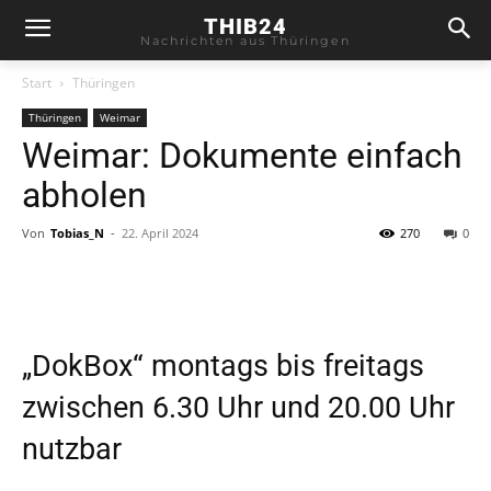
THIB24
Nachrichten aus Thüringen
Start
Thüringen
Thüringen
Weimar
Weimar: Dokumente einfach
abholen
Von
Tobias_N
-
22. April 2024
270
0
„DokBox“ montags bis freitags
zwischen 6.30 Uhr und 20.00 Uhr
nutzbar