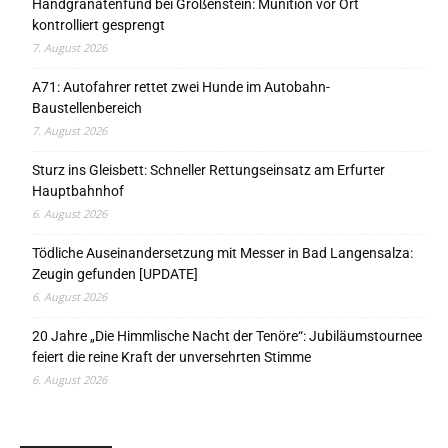
Handgranatenfund bei Großenstein: Munition vor Ort
kontrolliert gesprengt
7. August 2026
A71: Autofahrer rettet zwei Hunde im Autobahn-
Baustellenbereich
7. August 2026
Sturz ins Gleisbett: Schneller Rettungseinsatz am Erfurter
Hauptbahnhof
6. August 2026
Tödliche Auseinandersetzung mit Messer in Bad Langensalza:
Zeugin gefunden [UPDATE]
6. August 2026
20 Jahre „Die Himmlische Nacht der Tenöre“: Jubiläumstournee
feiert die reine Kraft der unversehrten Stimme
6. August 2026