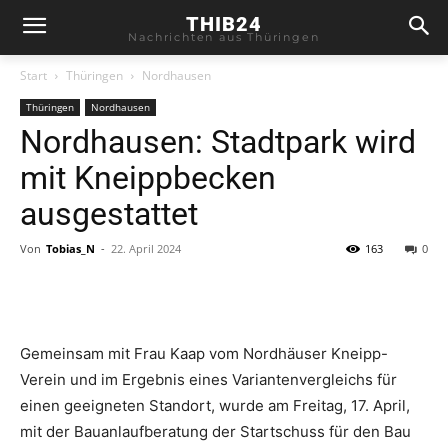
THIB24
Nachrichten aus Thüringen
Start
Thüringen
Nordhausen
Thüringen
Nordhausen
Nordhausen: Stadtpark wird
mit Kneippbecken
ausgestattet
Von
Tobias_N
-
22. April 2024
163
0
Gemeinsam mit Frau Kaap vom Nordhäuser Kneipp-
Verein und im Ergebnis eines Variantenvergleichs für
einen geeigneten Standort, wurde am Freitag, 17. April,
mit der Bauanlaufberatung der Startschuss für den Bau