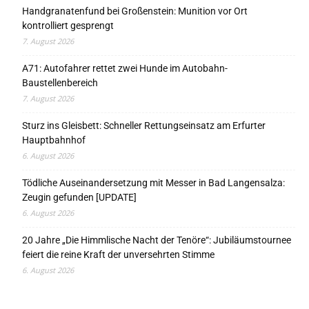
Handgranatenfund bei Großenstein: Munition vor Ort
kontrolliert gesprengt
7. August 2026
A71: Autofahrer rettet zwei Hunde im Autobahn-
Baustellenbereich
7. August 2026
Sturz ins Gleisbett: Schneller Rettungseinsatz am Erfurter
Hauptbahnhof
6. August 2026
Tödliche Auseinandersetzung mit Messer in Bad Langensalza:
Zeugin gefunden [UPDATE]
6. August 2026
20 Jahre „Die Himmlische Nacht der Tenöre“: Jubiläumstournee
feiert die reine Kraft der unversehrten Stimme
6. August 2026