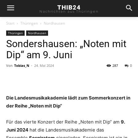
THIB24
Nachrichten aus Thüringen
Start
Thüringen
Nordhausen
Thüringen
Nordhausen
Sondershausen: „Noten mit
Dip“ am 9. Juni
Von
Tobias_N
-
24. Mai 2024
287
0
Die Landesmusikakademie lädt zum Sommerkonzert in
der Reihe „Noten mit Dip“
Für das vierte Konzert der Reihe „Noten mit Dip“ am
9.
Juni 2024
hat die Landesmusikakademie das
Ensemble
Sospiratem
eingeladen. Sospiratem ist ein in