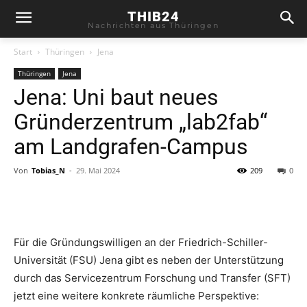
THIB24
Nachrichten aus Thüringen
Start
Thüringen
Jena
Thüringen
Jena
Jena: Uni baut neues
Gründerzentrum „lab2fab“
am Landgrafen-Campus
Von
Tobias_N
-
29. Mai 2024
209
0
Für die Gründungswilligen an der Friedrich-Schiller-
Universität (FSU) Jena gibt es neben der Unterstützung
durch das Servicezentrum Forschung und Transfer (SFT)
jetzt eine weitere konkrete räumliche Perspektive: