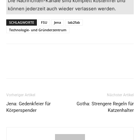
Die Nachrichten-Kanäle sind komplett kostenfrei und
können jederzeit auch wieder verlassen werden.
SCHLAGWORTE
FSU
Jena
lab2fab
Technologie- und Gründerzentrum
Vorheriger Artikel
Nächster Artikel
Jena: Gedenkfeier für
Gotha: Strengere Regeln für
Körperspender
Katzenhalter