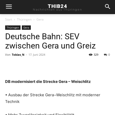
THIB24
Nachrichten aus Thüringen
Start
Thüringen
Gera
Thüringen
Gera
Deutsche Bahn: SEV
zwischen Gera und Greiz
Von
Tobias_N
-
17. Juni 2024
329
0
DB modernisiert die Strecke Gera – Weischlitz
• Ausbau der Strecke Gera−Weischlitz mit moderner
Technik
• Mehr Zuverlässigkeit und Flexibilität