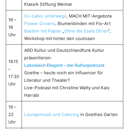
Klassik Stiftung Weimar
Co-Labor unterwegs
, MACH MIT-Angebote
16 –
Flower Crowns
, Blumenbinden mit Flo-Art
18
Basteln mit Papier
„
Ohne die Esels Ohren
“,
Uhr
Workshop mit hinter den coulissen
ARD Kultur und Deutschlandfunk Kultur
präsentieren:
16.15
Lakonisch Elegant – der Kulturpodcast
–
Goethe – heute noch ein Influencer für
17.30
Literatur und Theater?
Uhr
Live-Podcast mit Christine Watty und Kais
Harrabi
16 –
22
Loungemusik und Catering
in Goethes Garten
Uhr