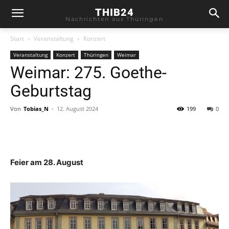
THIB24
Nachrichten aus Thüringen
Start
Veranstaltung
Konzert
Veranstaltung
Konzert
Thüringen
Weimar
Weimar: 275. Goethe-
Geburtstag
Von
Tobias_N
-
12. August 2024
199
0
Feier am 28. August