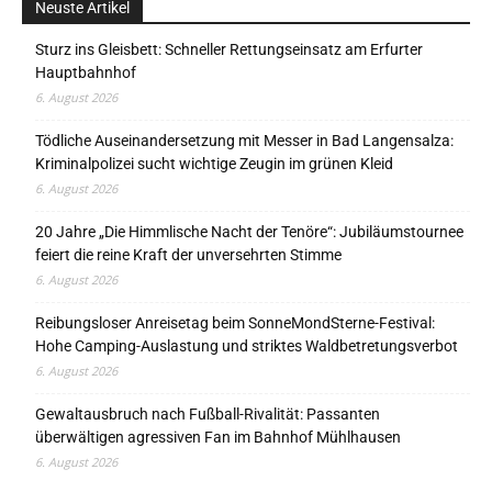
Neuste Artikel
Sturz ins Gleisbett: Schneller Rettungseinsatz am Erfurter
Hauptbahnhof
6. August 2026
Tödliche Auseinandersetzung mit Messer in Bad Langensalza:
Kriminalpolizei sucht wichtige Zeugin im grünen Kleid
6. August 2026
20 Jahre „Die Himmlische Nacht der Tenöre“: Jubiläumstournee
feiert die reine Kraft der unversehrten Stimme
6. August 2026
Reibungsloser Anreisetag beim SonneMondSterne-Festival:
Hohe Camping-Auslastung und striktes Waldbetretungsverbot
6. August 2026
Gewaltausbruch nach Fußball-Rivalität: Passanten
überwältigen agressiven Fan im Bahnhof Mühlhausen
6. August 2026