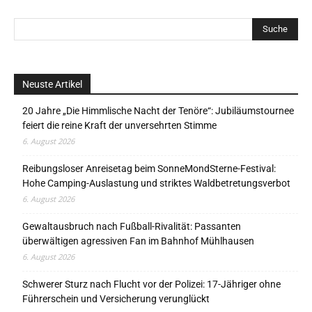
Neuste Artikel
20 Jahre „Die Himmlische Nacht der Tenöre“: Jubiläumstournee
feiert die reine Kraft der unversehrten Stimme
6. August 2026
Reibungsloser Anreisetag beim SonneMondSterne-Festival:
Hohe Camping-Auslastung und striktes Waldbetretungsverbot
6. August 2026
Gewaltausbruch nach Fußball-Rivalität: Passanten
überwältigen agressiven Fan im Bahnhof Mühlhausen
6. August 2026
Schwerer Sturz nach Flucht vor der Polizei: 17-Jähriger ohne
Führerschein und Versicherung verunglückt