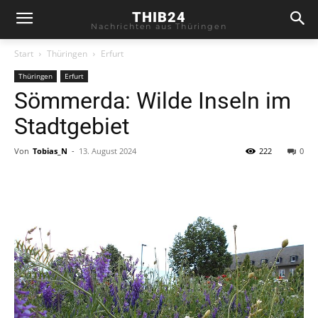
THIB24
Nachrichten aus Thüringen
Start
Thüringen
Erfurt
Thüringen
Erfurt
Sömmerda: Wilde Inseln im
Stadtgebiet
Von
Tobias_N
-
13. August 2024
222
0