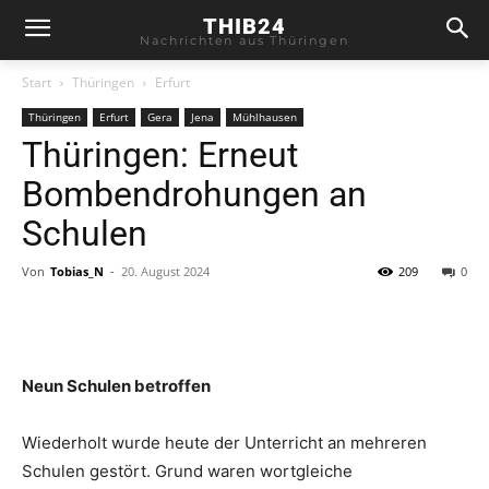
THIB24
Nachrichten aus Thüringen
Start
Thüringen
Erfurt
Thüringen
Erfurt
Gera
Jena
Mühlhausen
Thüringen: Erneut
Bombendrohungen an
Schulen
Von
Tobias_N
-
20. August 2024
209
0
Neun Schulen betroffen
Wiederholt wurde heute der Unterricht an mehreren
Schulen gestört. Grund waren wortgleiche