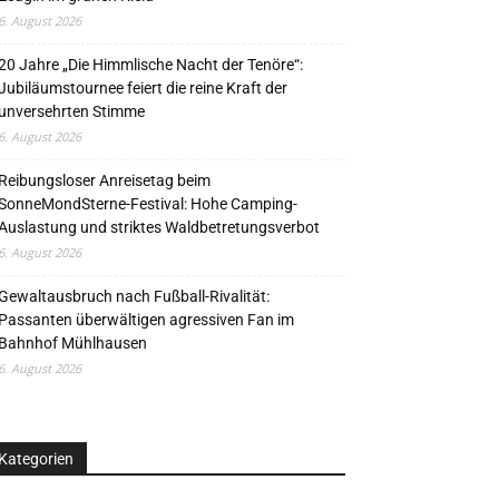
6. August 2026
20 Jahre „Die Himmlische Nacht der Tenöre“:
Jubiläumstournee feiert die reine Kraft der
unversehrten Stimme
6. August 2026
Reibungsloser Anreisetag beim
SonneMondSterne-Festival: Hohe Camping-
Auslastung und striktes Waldbetretungsverbot
6. August 2026
Gewaltausbruch nach Fußball-Rivalität:
Passanten überwältigen agressiven Fan im
Bahnhof Mühlhausen
6. August 2026
Kategorien