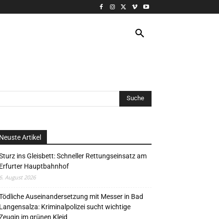
VERANSTALTUNG
MORE
Neuste Artikel
Sturz ins Gleisbett: Schneller Rettungseinsatz am
Erfurter Hauptbahnhof
6. August 2026
Tödliche Auseinandersetzung mit Messer in Bad
Langensalza: Kriminalpolizei sucht wichtige
Zeugin im grünen Kleid