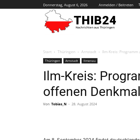
Donnerstag, August 6, 2026
Anmelden / Beitreten
THIB24
Nachrichten aus Thüringen
Start
Thüringen
Arnstadt
Ilm-Kreis: Programm
Thüringen
Arnstadt
Ilmenau
Ilm-Kreis: Prog
offenen Denkma
Von
Tobias_N
-
28. August 2024
Am 8. September 2024 findet deutschlandwe