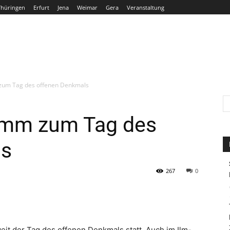
Thüringen
Erfurt
Jena
Weimar
Gera
Veranstaltung
THÜRINGEN
ERFURT
JENA
WEIMAR
GERA
 zum Tag des offenen Denkmals
ramm zum Tag des
ls
267
0
it der Tag des offenen Denkmals statt. Auch im Ilm-