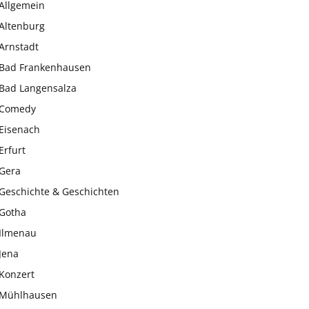
Allgemein
Altenburg
Arnstadt
Bad Frankenhausen
Bad Langensalza
Comedy
Eisenach
Erfurt
Gera
Geschichte & Geschichten
Gotha
Ilmenau
Jena
Konzert
Mühlhausen