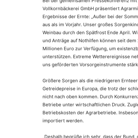
Bei der gemeinsamen Pressekonferenz mit 
Vollkornbäckerei GmbH präsentiert Agrarmi
Ergebnisse der Ernte: „Außer bei der Somm
aus als im Vorjahr. Unser großes Sorgenkind
Weinbau durch den Spätfrost Ende April. Wi
und Anträge auf Nothilfen können seit dem 
Millionen Euro zur Verfügung, um existenzb
unterstützen. Extreme Wetterereignisse neh
uns geförderten Vorsorgeinstrumente stärk
Größere Sorgen als die niedrigeren Ernteer
Getreidepreise in Europa, die trotz der s
nicht nach oben kommen. Durch Konkurrenz
Betriebe unter wirtschaftlichen Druck. Zug
Betriebskosten der Agrarbetriebe. Insbes
importiert werden.
„Deshalb begrüße ich sehr, dass der Bund,