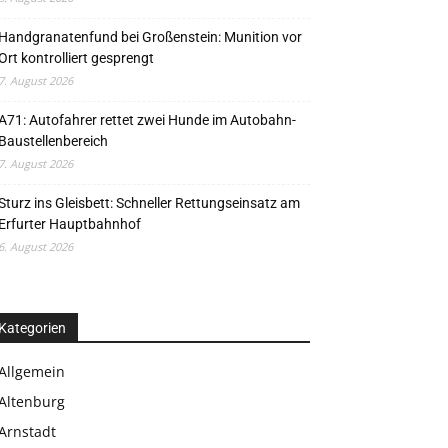
Handgranatenfund bei Großenstein: Munition vor
Ort kontrolliert gesprengt
7. August 2026
A71: Autofahrer rettet zwei Hunde im Autobahn-
Baustellenbereich
7. August 2026
Sturz ins Gleisbett: Schneller Rettungseinsatz am
Erfurter Hauptbahnhof
6. August 2026
Kategorien
Allgemein
Altenburg
Arnstadt