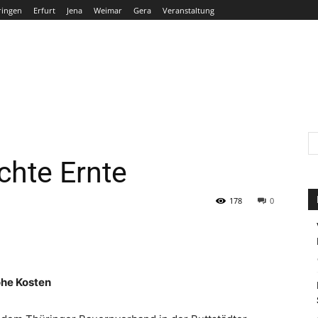
ringen
Erfurt
Jena
Weimar
Gera
Veranstaltung
THÜRINGEN
ERFURT
JENA
WEIMAR
GERA
chte Ernte
178
0
ohe Kosten