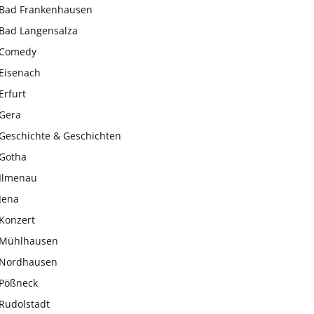
Bad Frankenhausen
Bad Langensalza
Comedy
Eisenach
Erfurt
Gera
Geschichte & Geschichten
Gotha
Ilmenau
Jena
Konzert
Mühlhausen
Nordhausen
Pößneck
Rudolstadt