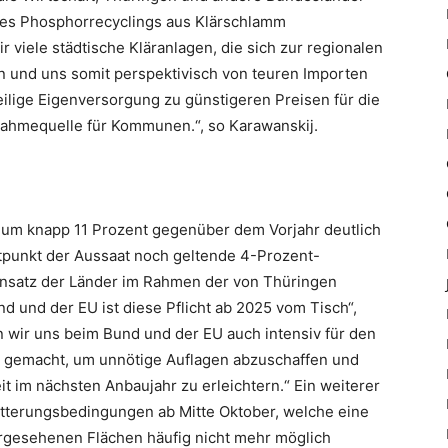
des Phosphorrecyclings aus Klärschlamm
 viele städtische Kläranlagen, die sich zur regionalen
 und uns somit perspektivisch von teuren Importen
eilige Eigenversorgung zu günstigeren Preisen für die
nahmequelle für Kommunen.“, so Karawanskij.
 um knapp 11 Prozent gegenüber dem Vorjahr deutlich
itpunkt der Aussaat noch geltende 4-Prozent-
 Einsatz der Länder im Rahmen der von Thüringen
d und der EU ist diese Pflicht ab 2025 vom Tisch“,
en wir uns beim Bund und der EU auch intensiv für den
rk gemacht, um unnötige Auflagen abzuschaffen und
t im nächsten Anbaujahr zu erleichtern.“ Ein weiterer
tterungsbedingungen ab Mitte Oktober, welche eine
rgesehenen Flächen häufig nicht mehr möglich