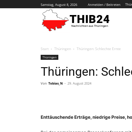
Thü
Samstag, August 8, 2026
Anmelden / Beitreten
THIB24
Nachrichten aus Thüringen
Start
Thüringen
Thüringen: Schlechte Ernte
Thüringen
Thüringen: Schle
Von
Tobias_N
-
29. August 2024
Enttäuschende Erträge, niedrige Preise, h