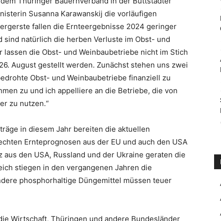
dem Thüringer Bauernverband in der Buttstädter
nisterin Susanna Karawanskij die vorläufigen
ergerste fallen die Ernteergebnisse 2024 geringer
 sind natürlich die herben Verluste im Obst- und
r lassen die Obst- und Weinbaubetriebe nicht im Stich
26. August gestellt werden. Zunächst stehen uns zwei
edrohte Obst- und Weinbaubetriebe finanziell zu
men zu und ich appelliere an die Betriebe, die von
er zu nutzen.“
träge in diesem Jahr bereiten die aktuellen
chlechten Ernteprognosen aus der EU und auch den USA
 aus den USA, Russland und der Ukraine geraten die
leich stiegen in den vergangenen Jahren die
ondere phosphorhaltige Düngemittel müssen teuer
 die Wirtschaft, Thüringen und andere Bundesländer