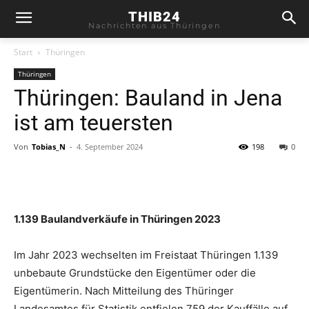
THIB24
Nachrichten aus Thüringen
Start
Thüringen
Thüringen
Thüringen: Bauland in Jena
ist am teuersten
Von
Tobias_N
-
4. September 2024
198
0
1.139 Baulandverkäufe in Thüringen 2023
Im Jahr 2023 wechselten im Freistaat Thüringen 1.139
unbebaute Grundstücke den Eigentümer oder die
Eigentümerin. Nach Mitteilung des Thüringer
Landesamtes für Statistik entfielen 759 der Kauffälle auf