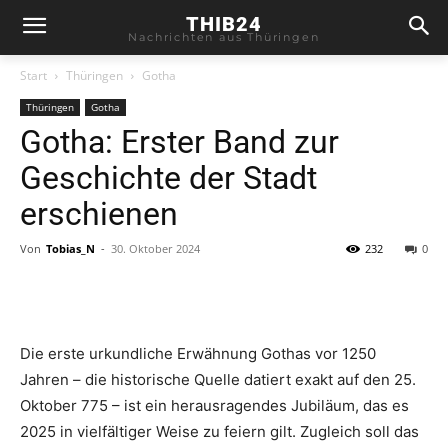
THIB24
Nachrichten aus Thüringen
Start
Thüringen
Gotha
Thüringen
Gotha
Gotha: Erster Band zur
Geschichte der Stadt
erschienen
Von
Tobias_N
-
30. Oktober 2024
232
0
Die erste urkundliche Erwähnung Gothas vor 1250
Jahren – die historische Quelle datiert exakt auf den 25.
Oktober 775 – ist ein herausragendes Jubiläum, das es
2025 in vielfältiger Weise zu feiern gilt. Zugleich soll das