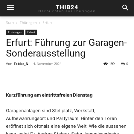
THIB24
Nachrichten aus Thüringen
Start
Thüringen
Erfurt
Thüringen
Erfurt
Erfurt: Führung zur Garagen-
Sonderausstellung
Von
Tobias_N
-
4. November 2024
199
0
Kurzführung am eintrittsfreien Dienstag
Garagenanlagen sind Stellplatz, Werkstatt,
Aufbewahrungsort und Partyraum. Hinter den Toren
eröffnet sich oftmals eine eigene Welt. Wie die aussehen
kann, zeigt Dr. Andrea Steiner-Sohn, kommissarische