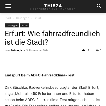
THIB24
Nachrichten aus Thüringen
Start
Thüringen
Erfurt
Thüringen
Erfurt
Erfurt: Wie fahrradfreundlich
ist die Stadt?
Von
Tobias_N
-
5. November 2024
181
0
Endspurt beim ADFC-Fahrradklima-Test
Dirk Büschke, Radverkehrsbeauftragter der Stadt Erfurt,
sagt: „Mehr als 450 Erfurterinnen und Erfurter haben
schon beim ADFC-Fahrradklima-Test mitgemacht, das ist
großartig! Die Ergebnisse helfen den Verantwortlichen in