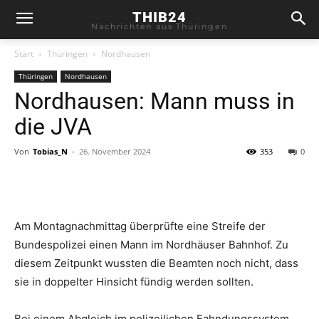
THIB24
Nachrichten aus Thüringen
Start
Thüringen
Nordhausen
Thüringen
Nordhausen
Nordhausen: Mann muss in
die JVA
Von
Tobias_N
-
26. November 2024
353
0
Am Montagnachmittag überprüfte eine Streife der
Bundespolizei einen Mann im Nordhäuser Bahnhof. Zu
diesem Zeitpunkt wussten die Beamten noch nicht, dass
sie in doppelter Hinsicht fündig werden sollten.
Bei einem Abgleich im polizeilichen Fahndungssystem