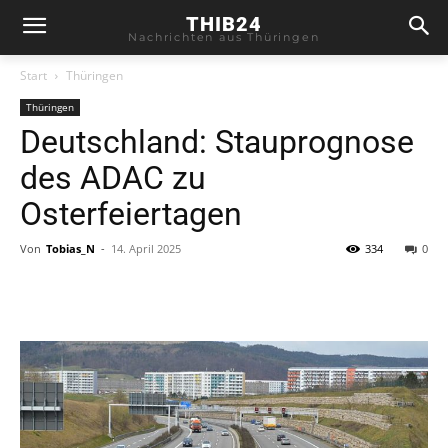
THIB24
Nachrichten aus Thüringen
Start
Thüringen
Thüringen
Deutschland: Stauprognose
des ADAC zu
Osterfeiertagen
Von
Tobias_N
-
14. April 2025
334
0