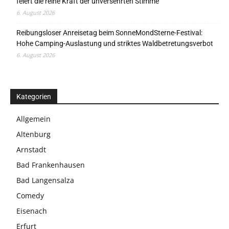
feiert die reine Kraft der unversehrten Stimme
6. August 2026
Reibungsloser Anreisetag beim SonneMondSterne-Festival:
Hohe Camping-Auslastung und striktes Waldbetretungsverbot
6. August 2026
Kategorien
Allgemein
Altenburg
Arnstadt
Bad Frankenhausen
Bad Langensalza
Comedy
Eisenach
Erfurt