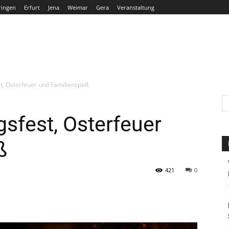
ringen
Erfurt
Jena
Weimar
Gera
Veranstaltung
THÜRINGEN
ERFURT
JENA
WEIMAR
GERA
st, Osterfeuer und Familienspaß
gsfest, Osterfeuer
ß
421
0