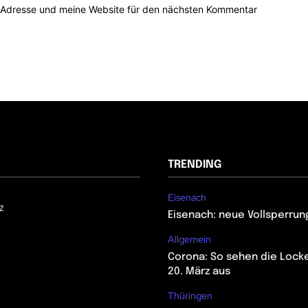
-Adresse und meine Website für den nächsten Kommentar
TRENDING
Eisenach
z
Eisenach: neue Vollsperrun
Allgemein
Corona: So sehen die Lock
20. März aus
Thüringen