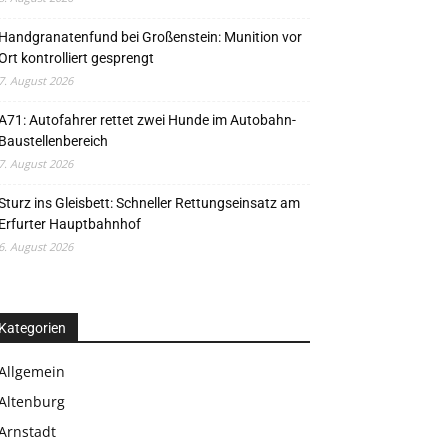
Handgranatenfund bei Großenstein: Munition vor
Ort kontrolliert gesprengt
7. August 2026
A71: Autofahrer rettet zwei Hunde im Autobahn-
Baustellenbereich
7. August 2026
Sturz ins Gleisbett: Schneller Rettungseinsatz am
Erfurter Hauptbahnhof
6. August 2026
Kategorien
Allgemein
Altenburg
Arnstadt