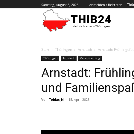
Thü
Samstag, August 8, 2026
Anmelden / Beitreten
THIB24
Nachrichten aus Thüringen
Start
Thüringen
Arnstadt
Arnstadt: Frühlingsfe
Thüringen
Arnstadt
Veranstaltung
Arnstadt: Frühlin
und Familienspa
Von
Tobias_N
-
15. April 2025