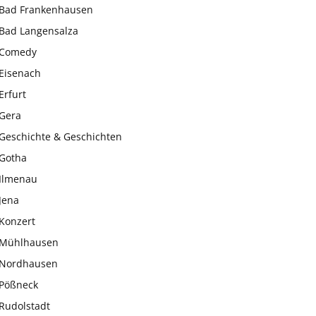
Bad Frankenhausen
Bad Langensalza
Comedy
Eisenach
Erfurt
Gera
Geschichte & Geschichten
Gotha
Ilmenau
Jena
Konzert
Mühlhausen
Nordhausen
Pößneck
Rudolstadt