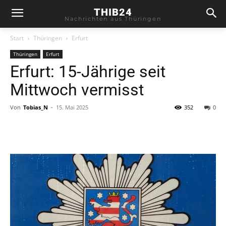
THIB24
Nachrichten aus Thüringen
Start
Thüringen
Erfurt
Thüringen
Erfurt
Erfurt: 15-Jährige seit
Mittwoch vermisst
Von
Tobias_N
-
15. Mai 2025
352
0