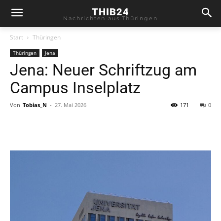
THIB24
Nachrichten aus Thüringen
Start
Thüringen
Thüringen
Jena
Jena: Neuer Schriftzug am
Campus Inselplatz
Von
Tobias_N
-
27. Mai 2026
171
0