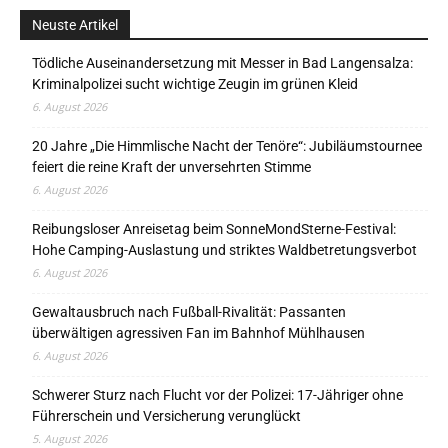
Neuste Artikel
Tödliche Auseinandersetzung mit Messer in Bad Langensalza:
Kriminalpolizei sucht wichtige Zeugin im grünen Kleid
6. August 2026
20 Jahre „Die Himmlische Nacht der Tenöre“: Jubiläumstournee
feiert die reine Kraft der unversehrten Stimme
6. August 2026
Reibungsloser Anreisetag beim SonneMondSterne-Festival:
Hohe Camping-Auslastung und striktes Waldbetretungsverbot
6. August 2026
Gewaltausbruch nach Fußball-Rivalität: Passanten
überwältigen agressiven Fan im Bahnhof Mühlhausen
6. August 2026
Schwerer Sturz nach Flucht vor der Polizei: 17-Jähriger ohne
Führerschein und Versicherung verunglückt
5. August 2026