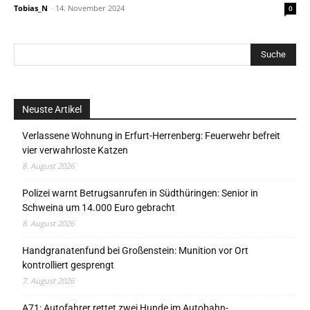
Tobias_N
-
14. November 2024
0
Neuste Artikel
Verlassene Wohnung in Erfurt-Herrenberg: Feuerwehr befreit
vier verwahrloste Katzen
8. August 2026
Polizei warnt Betrugsanrufen in Südthüringen: Senior in
Schweina um 14.000 Euro gebracht
8. August 2026
Handgranatenfund bei Großenstein: Munition vor Ort
kontrolliert gesprengt
7. August 2026
A71: Autofahrer rettet zwei Hunde im Autobahn-