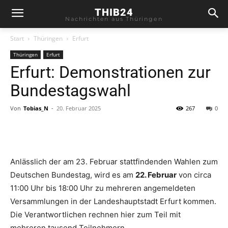
THIB24
Nachrichten aus Thüringen
Start
Thüringen
Erfurt
Thüringen
Erfurt
Erfurt: Demonstrationen zur
Bundestagswahl
Von
Tobias_N
-
20. Februar 2025
267
0
Anlässlich der am 23. Februar stattfindenden Wahlen zum
Deutschen Bundestag, wird es am
22. Februar
von circa
11:00 Uhr bis 18:00 Uhr zu mehreren angemeldeten
Versammlungen in der Landeshauptstadt Erfurt kommen.
Die Verantwortlichen rechnen hier zum Teil mit
mehreren tausend Teilnehmern.