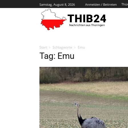
Thü
Samstag, August 8, 2026
Anmelden / Beitreten
THIB24
Nachrichten aus Thüringen
Start
Schlagworte
Emu
Tag: Emu