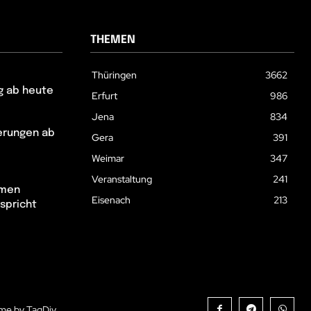
THEMEN
Thüringen
3662
g ab heute
Erfurt
986
Jena
834
erungen ab
Gera
391
Weimar
347
Veranstaltung
241
hmen
Eisenach
213
spricht
me by TagDiv