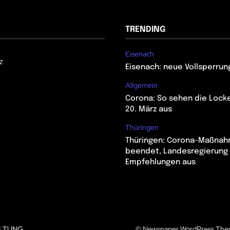
TRENDING
Eisenach
z
Eisenach: neue Vollsperrun
Allgemein
Corona: So sehen die Lock
20. März aus
Thüringen
Thüringen: Corona-Maßna
beendet, Landesregierung 
Empfehlungen aus
LTUNG
© Newspaper WordPress The