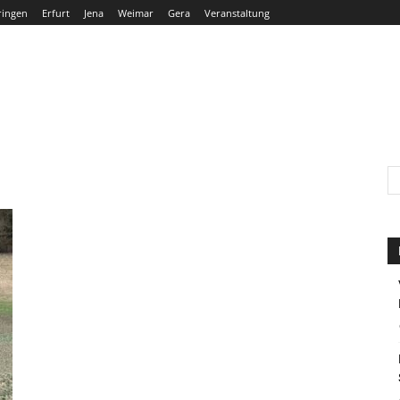
ringen
Erfurt
Jena
Weimar
Gera
Veranstaltung
THÜRINGEN
ERFURT
JENA
WEIMAR
GERA