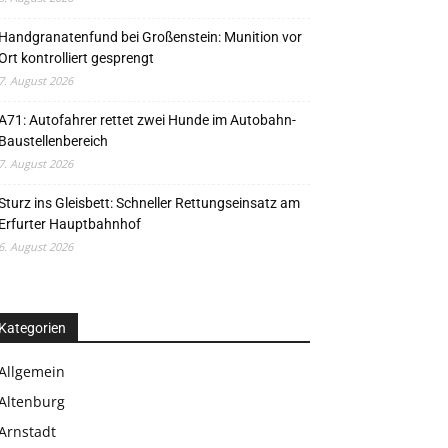
Handgranatenfund bei Großenstein: Munition vor
Ort kontrolliert gesprengt
7. August 2026
A71: Autofahrer rettet zwei Hunde im Autobahn-
Baustellenbereich
7. August 2026
Sturz ins Gleisbett: Schneller Rettungseinsatz am
Erfurter Hauptbahnhof
6. August 2026
Kategorien
Allgemein
Altenburg
Arnstadt