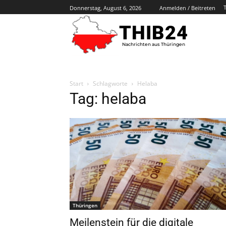
Donnerstag, August 6, 2026
Anmelden / Beitreten
THIB24
Nachrichten aus Thüringen
Start
Schlagworte
Helaba
Tag: helaba
Thüringen
Meilenstein für die digitale