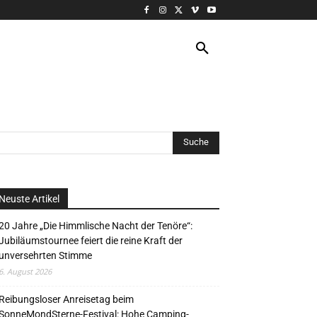
VERANSTALTUNG
MORE
Neuste Artikel
20 Jahre „Die Himmlische Nacht der Tenöre“:
Jubiläumstournee feiert die reine Kraft der
unversehrten Stimme
6. August 2026
Reibungsloser Anreisetag beim
SonneMondSterne-Festival: Hohe Camping-