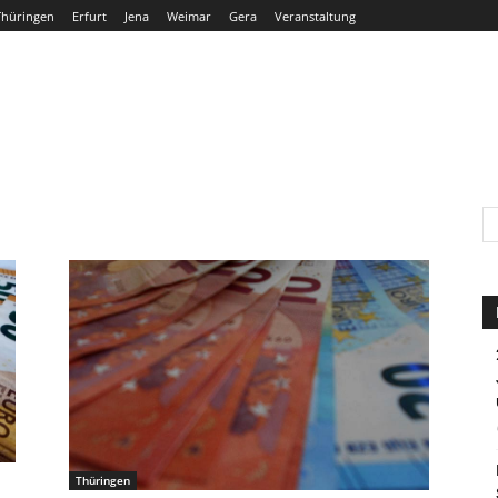
Thüringen
Erfurt
Jena
Weimar
Gera
Veranstaltung
THÜRINGEN
ERFURT
JENA
WEIMAR
GERA
Thüringen