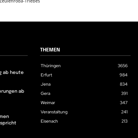
Zeulenroda-Triebes
THEMEN
Thüringen
3656
g ab heute
Erfurt
984
Jena
834
erungen ab
Gera
391
Weimar
347
Veranstaltung
241
hmen
Eisenach
213
spricht