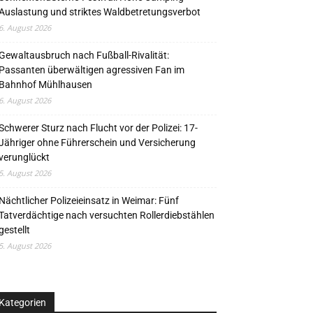
Auslastung und striktes Waldbetretungsverbot
6. August 2026
Gewaltausbruch nach Fußball-Rivalität:
Passanten überwältigen agressiven Fan im
Bahnhof Mühlhausen
6. August 2026
Schwerer Sturz nach Flucht vor der Polizei: 17-
Jähriger ohne Führerschein und Versicherung
verunglückt
5. August 2026
Nächtlicher Polizeieinsatz in Weimar: Fünf
Tatverdächtige nach versuchten Rollerdiebstählen
gestellt
5. August 2026
Kategorien