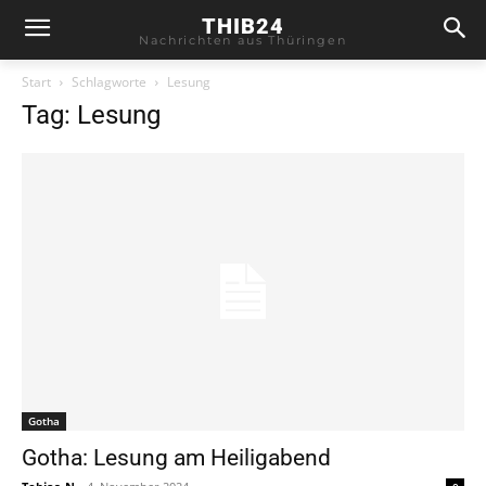
THIB24
Nachrichten aus Thüringen
Start
Schlagworte
Lesung
Tag: Lesung
Gotha
Gotha: Lesung am Heiligabend