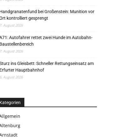
Handgranatenfund bei Großenstein: Munition vor
Ort kontrolliert gesprengt
7. August 2026
A71: Autofahrer rettet zwei Hunde im Autobahn-
Baustellenbereich
7. August 2026
Sturz ins Gleisbett: Schneller Rettungseinsatz am
Erfurter Hauptbahnhof
6. August 2026
Kategorien
Allgemein
Altenburg
Arnstadt