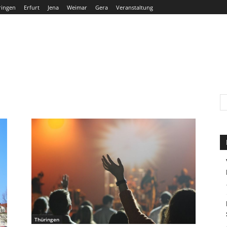
ringen
Erfurt
Jena
Weimar
Gera
Veranstaltung
THÜRINGEN
ERFURT
JENA
WEIMAR
GERA
Thüringen