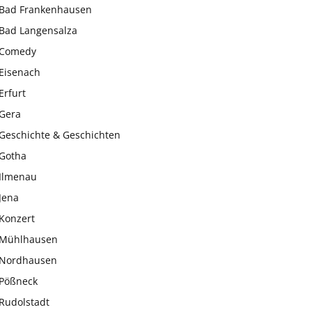
Bad Frankenhausen
Bad Langensalza
Comedy
Eisenach
Erfurt
Gera
Geschichte & Geschichten
Gotha
Ilmenau
Jena
Konzert
Mühlhausen
Nordhausen
Pößneck
Rudolstadt