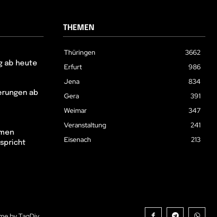
THEMEN
Thüringen
3662
g ab heute
Erfurt
986
Jena
834
erungen ab
Gera
391
Weimar
347
Veranstaltung
241
hmen
Eisenach
213
spricht
me by TagDiv