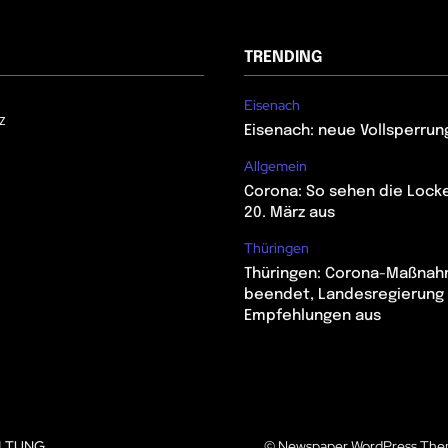
TRENDING
Eisenach
z
Eisenach: neue Vollsperrun
Allgemein
Corona: So sehen die Lock
20. März aus
Thüringen
Thüringen: Corona-Maßna
beendet, Landesregierung 
Empfehlungen aus
LTUNG
© Newspaper WordPress The