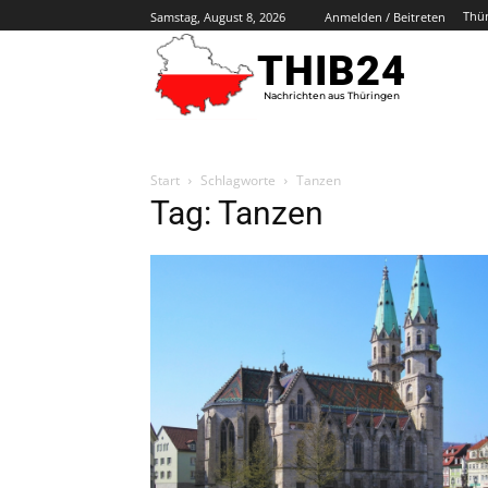
Thü
Samstag, August 8, 2026
Anmelden / Beitreten
THIB24
Nachrichten aus Thüringen
Start
Schlagworte
Tanzen
Tag: Tanzen