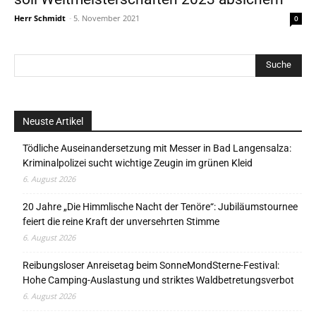
Herr Schmidt
-
5. November 2021
0
Neuste Artikel
Tödliche Auseinandersetzung mit Messer in Bad Langensalza:
Kriminalpolizei sucht wichtige Zeugin im grünen Kleid
6. August 2026
20 Jahre „Die Himmlische Nacht der Tenöre“: Jubiläumstournee
feiert die reine Kraft der unversehrten Stimme
6. August 2026
Reibungsloser Anreisetag beim SonneMondSterne-Festival:
Hohe Camping-Auslastung und striktes Waldbetretungsverbot
6. August 2026