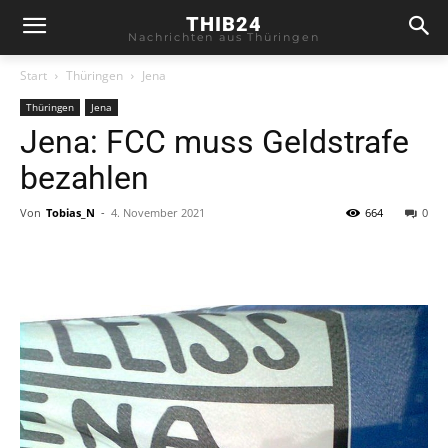
THIB24
Nachrichten aus Thüringen
Start
Thüringen
Jena
Thüringen
Jena
Jena: FCC muss Geldstrafe
bezahlen
Von
Tobias_N
-
4. November 2021
664
0