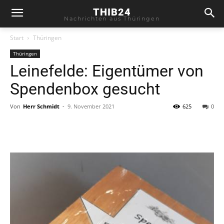
THIB24
Nachrichten aus Thüringen
Start
Thüringen
Thüringen
Leinefelde: Eigentümer von
Spendenbox gesucht
Von
Herr Schmidt
-
9. November 2021
625
0